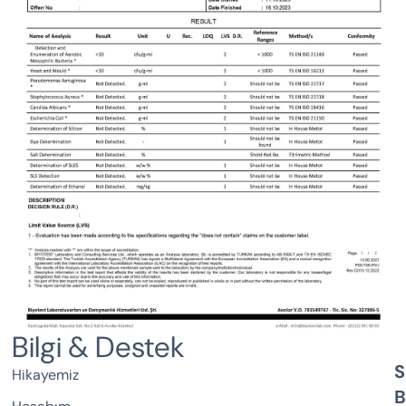
Bilgi & Destek
S
Hikayemiz
B