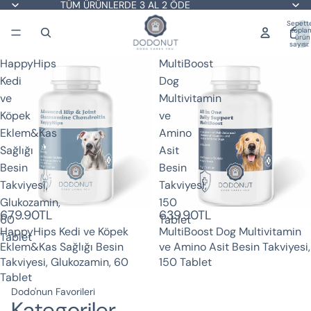
TÜM ÜRÜNLERDE 3 AL 2 ÖDE
Sepette
topla
ürün
sayısı:
HappyHips
MultiBoost
Kedi
Dog
ve
Multivitamin
Köpek
ve
Eklem&Kas
Amino
Sağlığı
Asit
Besin
Besin
Takviyesi,
Takviyesi,
Glukozamin,
150
679.90TL
639.90TL
Tükendi
60
Tablet
HappyHips Kedi ve Köpek
MultiBoost Dog Multivitamin
Tablet
Eklem&Kas Sağlığı Besin
ve Amino Asit Besin Takviyesi,
Takviyesi, Glukozamin, 60
150 Tablet
Tablet
Dodo'nun Favorileri
Kategoriler